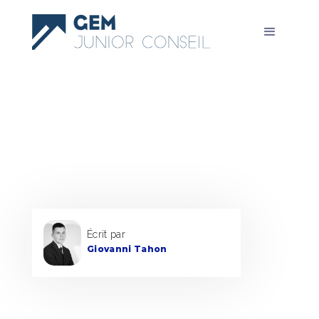
ALUMNI GEM JUNIOR CONSEIL
Le réveil du réseau Alumni JAÏ
34 ans d’histoire signifie aussi 34 générations
d’étudiants de Grenoble Ecole de Management, soit
plus de 600 personnes.
Écrit par
Giovanni Tahon